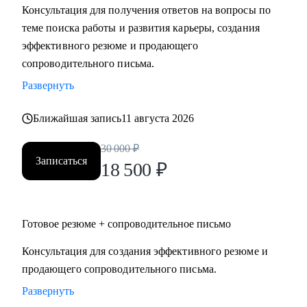
Консультация для получения ответов на вопросы по
Мидл и топ руководители.
теме поиска работы и развития карьеры, создания
• CEO/Генеральный директор
эффективного резюме и продающего
• Операционный директор/Исполнительный директор
сопроводительного письма.
• Коммерческий директор/Директор по продажам
Развернуть
• CFO/ Финансовый директор
• Технический директор
Ближайшая запись
11 августа 2026
• Директор по производству
• ИТ-директор
30 000
₽
• Директор по логистике и закупкам
Записаться
18 500
₽
• Директор по стратегическому развитию
• Директор по качеству
Готовое резюме + сопроводительное письмо
Для своих клиентов я — Карьерный доктор, который
поможет «диагностировать и вылечить» проблемы в
Консультация для создания эффективного резюме и
области профессионального развития: выявить сильные
продающего сопроводительного письма.
стороны и зоны роста, понять личную профессиональную
Развернуть
уникальность, найти оптимальное и актуальное решение, а