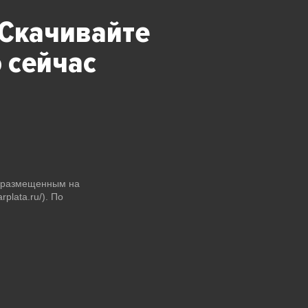
 Скачивайте
 сейчас
и размещенным на
plata.ru/). По