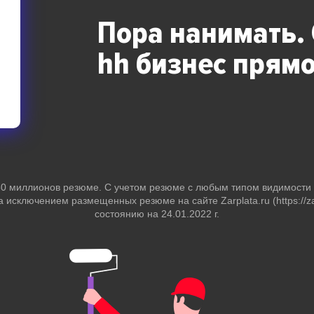
Пора нанимать.
hh бизнес
прямо
 50 миллионов резюме. С учетом резюме с любым типом видимост
за исключением размещенных резюме на сайте Zarplata.ru (https://zar
состоянию на 24.01.2022 г.