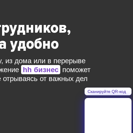
трудников,
да удобно
у, из дома или в перерыве
ожение
hh бизнес
поможет
е отрываясь от важных дел
Сканируйте QR-код