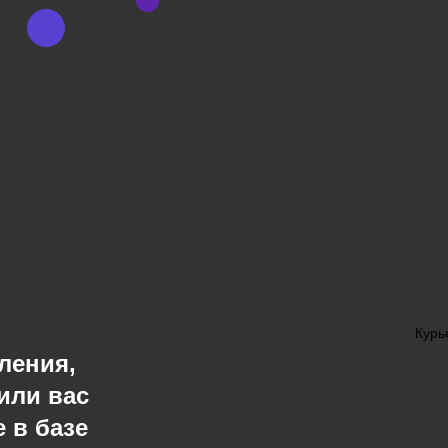
Курь
ления,
или вас
 в базе