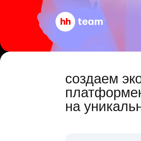
создаем эк
платформен
на уникаль