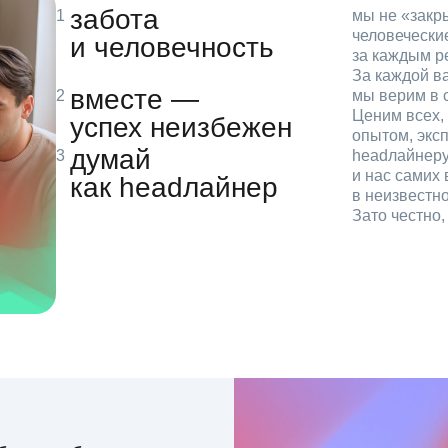
забота
мы не «зак
человечески
и человечность
за каждым р
За каждой в
вместе —
мы верим в с
Ценим всех, 
успех неизбежен
опытом, эксп
думай
headлайнеру
и нас самих 
как headлайнер
в неизвестн
Зато честно