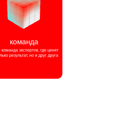
команда
команда экспертов, где ценят
лько результат, но и друг друга