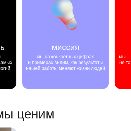
ть
миссия
ы
мы на конкретных цифрах
мы — 
самых
и примерах видим, как результаты
не то
логий
нашей работы меняют жизни людей
 мы ценим