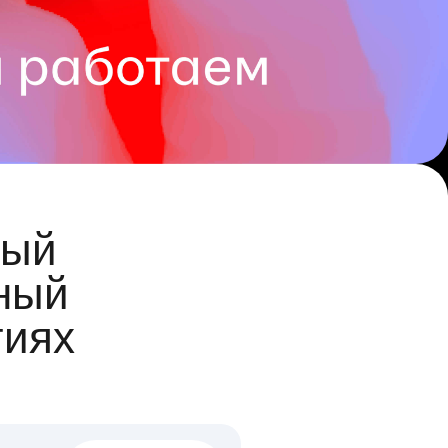
ый
ный
гиях