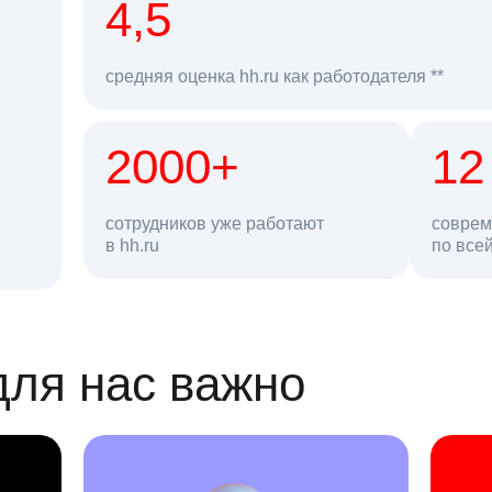
рд
4,5
средняя оценка hh.ru как работодателя **
2000+
68 млн
12
сотрудников уже работают
соврем
в hh.ru
резюме в базе
по все
ансии
для нас важно