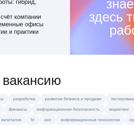
знае
оты: гибрид,
здесь 
 счёт компании
ременные офисы
раб
ии и практики
 вакансию
ты
разработка
развитие бизнеса и продажи
тестирован
финансы
информационная безопасность
маркетинг
 капиталов
hr
axo
информационные технологии
ю