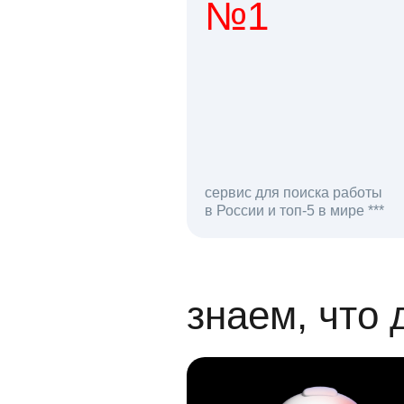
№1
1 мл
сервис для поиска работы
в России и топ-5 в мире ***
откликов на вак
знаем, что 