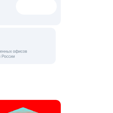
1522 тыс
вакансий
18 млн
енных офисов
й России
пользователей в день