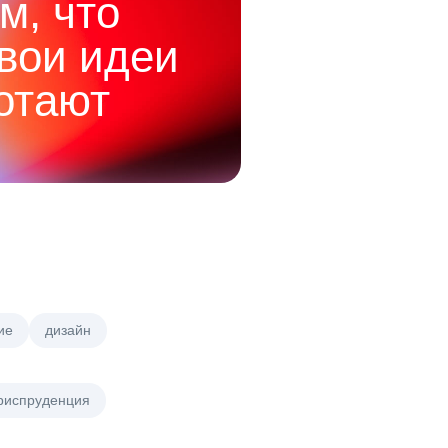
м, что
твои идеи
отают
ие
дизайн
риспруденция