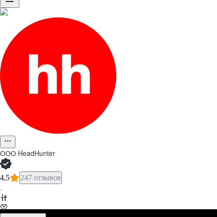
ООО
HeadHunter
4,5
247 отзывов
·