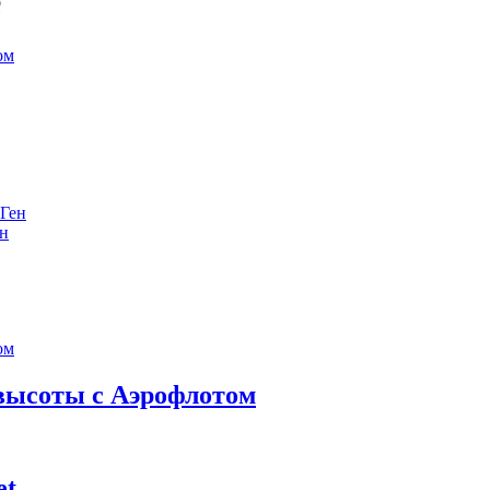
е
ен
 высоты с Аэрофлотом
et