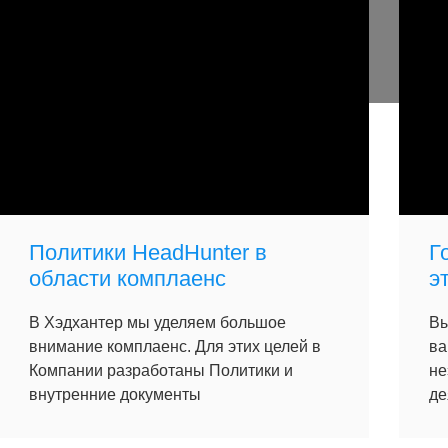
Политики HeadHunter в
Г
области комплаенс
э
В Хэдхантер мы уделяем большое
Вы
внимание комплаенс. Для этих целей в
ва
Компании разработаны Политики и
не
внутренние документы
де