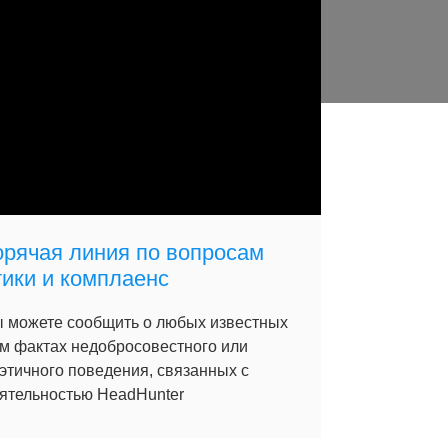
орячая линия по вопросам
тики и комплаенс
 можете сообщить о любых известных
м фактах недобросовестного или
этичного поведения, связанных с
ятельностью HeadHunter